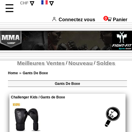
▿
▿
CHF
☰
EUR
Deutsch
USD
English
0
Connectez vous
Panier
Italiano
Español
Meilleures Ventes
Nouveau
Soldes
/
/
»
Home
Gants De Boxe
Gants De Boxe
Challenger Kids / Gants de Boxe